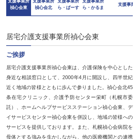
支援事業所
支援事業所
支援事業所
支援事業所
支援事業
禎心会東
禎心会北
ら・ぱーす
ら・かるま
居宅介護支援事業所禎心会東
ご挨拶
居宅介護支援事業所禎心会東は、介護保険を中心とした
身近な相談窓口として、2000年4月に開設し、四半世紀
近く地域の皆様とともに歩んで参りました。禎心会北45
条在宅クリニック、介護予防センター栄町（札幌市委
託）、ホームヘルプサービスステーション禎心会東、デ
イサービスセンター禎心会東を併設し、地域の皆様への
サービスを提供しております。また、札幌禎心会病院を
母体とする強みを生かしながら、他の医療機関との連携