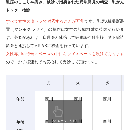
乳房のしこりや痛み、検診で指摘された異常所見の精査、乳がん
ドック・検診
すべて女性スタッフで対応することが可能
です。乳房X腺撮影装
置（マンモグラフィ）の操作は女性の診療放射線技師が行いま
す。必要があれば、病理医と連携して細胞診や針生検、放射線読
影医と連携してMRIやCT検査を行っています。
女性専用の待合スペースの中にキッズスペースも設けております
ので、お子様連れでも安心して受診して頂けます。
月
火
水
午前
西川
西川
西川
西川
西川
西川
スクロールできます
午後