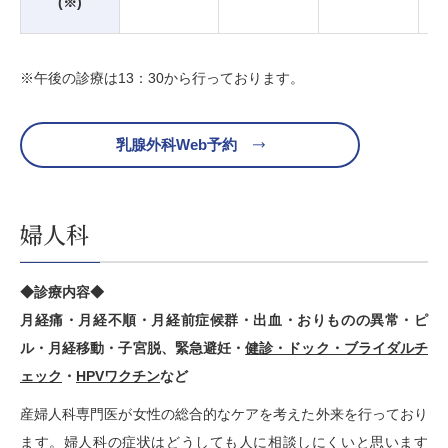
(※)
※午後の診療は13：30から行っております。
乳腺外科Web予約
婦人科
◆診療内容◆
月経痛・月経不順・月経前症候群・出血・おりものの異常・ピ
ル・月経移動・子宮脱、緊急避妊・
健診・ドック・ブライダルチ
ェック
・
HPVワクチン
など
産婦人科専門医が女性の総合的なケアを考えた外来を行っており
ます。婦人科の症状はどうしても人に相談しにくいと思います