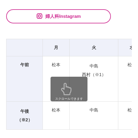
婦人科Instagram
月
火
水
午前
松本
松本
中島
西村（※1）
スクロールできます
松本
中島
松本
午後
（※2）