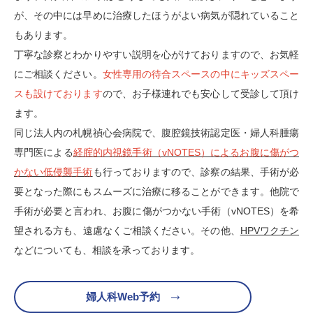
が、その中には早めに治療したほうがよい病気が隠れていること
もあります。
丁寧な診察とわかりやすい説明を心がけておりますので、お気軽
にご相談ください。
女性専用の待合スペースの中にキッズスペー
スも設けております
ので、お子様連れでも安心して受診して頂け
ます。
同じ法人内の札幌禎心会病院で、腹腔鏡技術認定医・婦人科腫瘍
専門医による
経腟的内視鏡手術（vNOTES）によるお腹に傷がつ
かない低侵襲手術
も行っておりますので、診察の結果、手術が必
要となった際にもスムーズに治療に移ることができます。他院で
手術が必要と言われ、お腹に傷がつかない手術（vNOTES）を希
望される方も、遠慮なくご相談ください。その他、
HPVワクチン
などについても、相談を承っております。
婦人科Web予約