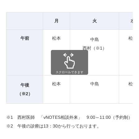
月
火
水
午前
松本
松本
中島
西村（※1）
スクロールできます
松本
中島
松本
午後
（※2）
※1 西村医師 「vNOTES相談外来」 9:00～11:00（予約制）
※2 午後の診療は13：30から行っております。