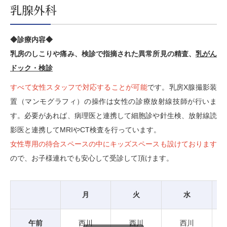
乳腺外科
◆診療内容◆
乳房のしこりや痛み、検診で指摘された異常所見の精査、
乳がん
ドック・検診
すべて女性スタッフで対応することが可能
です。乳房X腺撮影装
置（マンモグラフィ）の操作は女性の診療放射線技師が行いま
す。必要があれば、病理医と連携して細胞診や針生検、放射線読
影医と連携してMRIやCT検査を行っています。
女性専用の待合スペースの中にキッズスペースも設けております
ので、お子様連れでも安心して受診して頂けます。
月
火
水
午前
西川
西川
西川