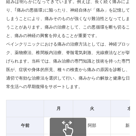
組みは明らかになってきています。例えば、長く続く痛みによ
り、｢痛みの悪循環｣に陥ったり、神経自体が「痛み」を記憶して
しまうことにより、痛みそのものが強くなり難治性となってしま
うことがあります。痛みの治療として、この悪循環を断ち切るこ
と、痛みの神経の興奮を抑えることが重要です。
ペインクリニックにおける痛みの治療方法としては、神経ブロッ
ク、薬物療法、椎間板内治療、脊髄電気刺激、光線療法などが挙
げられます。当科では、痛み治療の専門知識と技術を持った専門
医が、症状や身体的所見、種々の検査から痛みの原因を診断し、
適切で有効な治療法を選択して行い、痛みからの解放と健康な日
常生活への早期復帰をサポートします。
月
火
水
午前
阿部
新谷