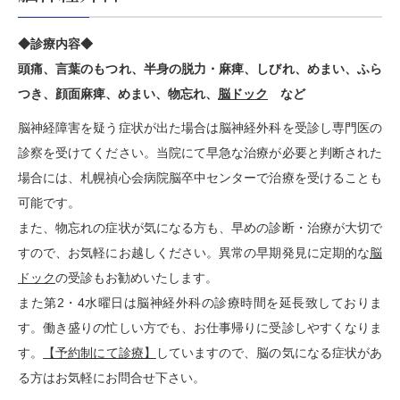
◆診療内容◆
頭痛、言葉のもつれ、半身の脱力・麻痺、しびれ、めまい、ふら
つき、顔面麻痺、めまい、物忘れ、
脳ドック
など
脳神経障害を疑う症状が出た場合は脳神経外科を受診し専門医の
診察を受けてください。当院にて早急な治療が必要と判断された
場合には、札幌禎心会病院脳卒中センターで治療を受けることも
可能です。
また、物忘れの症状が気になる方も、早めの診断・治療が大切で
すので、お気軽にお越しください。異常の早期発見に定期的な
脳
ドック
の受診もお勧めいたします。
また第2・4水曜日は脳神経外科の診療時間を延長致しておりま
す。働き盛りの忙しい方でも、お仕事帰りに受診しやすくなりま
す。
【予約制にて診療】
していますので、脳の気になる症状があ
る方はお気軽にお問合せ下さい。