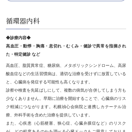
循環器内科
◆診療内容◆
高血圧・動悸・胸痛・息切れ・むくみ・健診で異常を指摘され
た・特定健診 など
高血圧、脂質異常症、糖尿病、メタボリックシンドローム、高尿
酸血症などの生活習慣病は、適切な治療を受けずに放置している
と、心臓病を発症する可能性も高くなります。
診察や検査を先延ばしにして、複数の病気が合併してしまう方も
少なくありません。早期に治療を開始することで、心臓病のリス
ク軽減につながります。札幌禎心会病院と連携しカテーテル治
療、外科手術を含めた治療を提供しています。
また、心疾患（心筋梗塞、狭心症、心臓弁膜症など）のリスク
が、どの程度あるのかを調べる
心臓ドック
もご用意しておりま