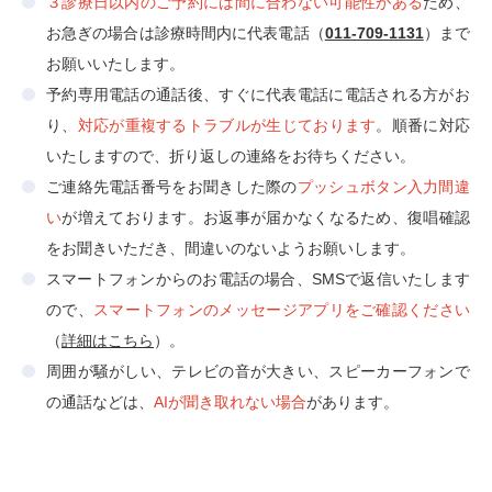
３診療日以内のご予約には間に合わない可能性がある
ため、
お急ぎの場合は診療時間内に代表電話（
011-709-1131
）
まで
お願いいたします。
予約専用電話の通話後、すぐに代表電話に電話される方がお
り、
対応が重複するトラブルが生じております
。順番に対応
いたしますので、折り返しの連絡をお待ちください。
ご連絡先電話番号をお聞きした際の
プッシュボタン入力間違
い
が増えております。お返事が届かなくなるため、復唱確認
をお聞きいただき、間違いのないようお願いします。
スマートフォンからのお電話の場合、SMSで返信いたします
ので、
スマートフォンのメッセージアプリをご確認ください
（
詳細はこちら
）。
周囲が騒がしい、テレビの音が大きい、スピーカーフォンで
の通話などは、
AIが聞き取れない場合
があります。