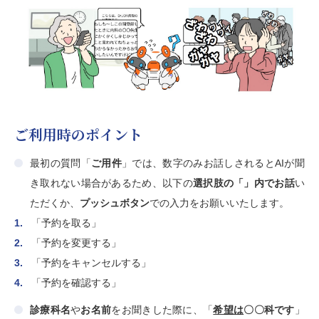
ご利用時のポイント
最初の質問「
ご用件
」では、数字のみお話しされるとAIが聞
き取れない場合があるため、以下の
選択肢の「」内でお話
い
ただくか、
プッシュボタン
での入力をお願いいたします。
「予約を取る」
「予約を変更する」
「予約をキャンセルする」
「予約を確認する」
診療科名
や
お名前
をお聞きした際に、「
希望は
〇〇科です
」