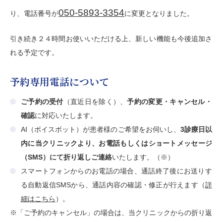
050-5893-3354
り、電話番号が
に変更となりました。
引き続き２４時間お使いいただける上、新しい機能も今後追加さ
れる予定です。
予約専用電話について
ご予約の受付
（直近日を除く）、
予約の変更・キャンセル・
確認
に対応いたします。
AI（ボイスボット）が患者様のご希望をお伺いし、
3診療日以
内に当クリニックより、お電話もしくはショートメッセージ
（SMS）にて折り返しご連絡
いたします。（※）
スマートフォンからのお電話の場合、通話終了後にお送りす
る自動返信
SMSから、通話内容の確認・修正が行えます
（
詳
細はこちら
）。
※「ご予約のキャンセル」の場合は、当クリニックからの折り返