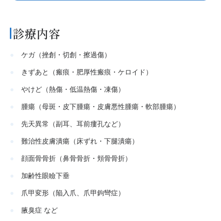
診療内容
ケガ（挫創・切創・擦過傷）
きずあと（瘢痕・肥厚性瘢痕・ケロイド）
やけど（熱傷・低温熱傷・凍傷）
腫瘍（母斑・皮下腫瘍・皮膚悪性腫瘍・軟部腫瘍）
先天異常（副耳、耳前瘻孔など）
難治性皮膚潰瘍（床ずれ・下腿潰瘍）
顔面骨骨折（鼻骨骨折・頬骨骨折）
加齢性眼瞼下垂
爪甲変形（陥入爪、爪甲鉤彎症）
腋臭症 など